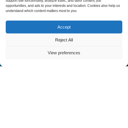
support site functionality, analyze traffic, and tailor content, job
opportunities, and ads to your interests and location. Cookies also help us
understand which content matters most to you
Accept
Reject All
View preferences
MSc in Management of
Business, Innovation &
Technology
Η τεχνολογία μπορεί να υπηρετήσει