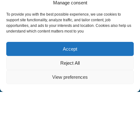
Manage consent
To provide you with the best possible experience, we use cookies to
support site functionality, analyze traffic, and tailor content, job
opportunities, and ads to your interests and location. Cookies also help us
understand which content matters most to you
Accept
Reject All
View preferences
1. BSc in Computer Science
BSc (Hons) in Computer Science