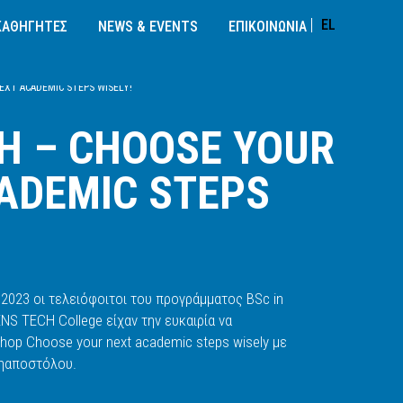
EL
ΚΑΘΗΓΗΤΕΣ
NEWS & EVENTS
ΕΠΙΚΟΙΝΩΝΙΑ
XT ACADEMIC STEPS WISELY!
H – CHOOSE YOUR
ADEMIC STEPS
2023 οι τελειόφοιτοι του προγράμματος BSc in
S TECH College είχαν την ευκαιρία να
op Choose your next academic steps wisely με
ζηαποστόλου.