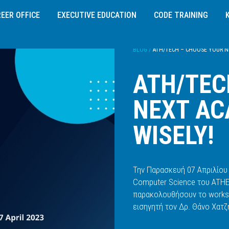
EER OFFICE
EXECUTIVE EDUCATION
CODE TRAINING
BLOG /
ATH/TECH – CHOOSE YOUR NE
ATH/TEC
NEXT AC
WISELY!
Την Παρασκευή 07 Απριλίου 
Computer Science του ATHEN
Διεύθυνση:
παρακολουθήσουν το worksh
Σοφίας Σλήμαν 3,
εισηγητή τον Δρ. Θάνο Χατ
115 26
, Αθήνα