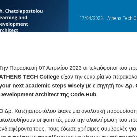
Email:
info
@
athtech.
g
r
Τηλ:
(+30) 2110080813
17/04/2023,
Athens Tech Co
FOLLOW ATH/TECH
Την Παρασκευή 07 Απριλίου 2023 οι τελειόφοιτοι του π
ATHENS TECH College
είχαν την ευκαιρία να παρακολ
iLEARN
WEBMAIL
ΠΟΛΙΤΙΚΗ ΑΠΟΡΡΗΤΟΥ
ΟΡΟΙ ΧΡΗΣΗΣ
your next academic steps wisely
με εισηγητή τον
Δρ. 
©2026 ATH/TECH ALL RIGHTS RESERVED.
Development Architect της Code.Hub
.
Ο Δρ. Χατζηαποστόλου έκανε μια αναλυτική παρουσίασ
ακολουθήσουν οι φοιτητές μετά την ολοκλήρωση του πρ
ενδιαφέροντα τους. Τους έδωσε χρήσιμες συμβουλές για